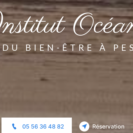
nstitut Océa
 DU BIEN-ÊTRE À PE
05 56 36 48 82
Réservation